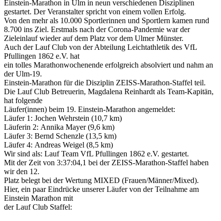
Einstein-Marathon in Ulm in neun verschiedenen Disziplinen
gestartet. Der Veranstalter spricht von einem vollen Erfolg.
Von den mehr als 10.000 Sportlerinnen und Sportlern kamen rund
8.700 ins Ziel. Erstmals nach der Corona-Pandemie war der
Zieleinlauf wieder auf dem Platz vor dem Ulmer Münster.
Auch der Lauf Club von der Abteilung Leichtathletik des VfL
Pfullingen 1862 e.V. hat
ein tolles Marathonwochenende erfolgreich absolviert und nahm an
der Ulm-19.
Einstein-Marathon für die Disziplin ZEISS-Marathon-Staffel teil.
Die Lauf Club Betreuerin, Magdalena Reinhardt als Team-Kapitän,
hat folgende
Läufer(innen) beim 19. Einstein-Marathon angemeldet:
Läufer 1: Jochen Wehrstein (10,7 km)
Läuferin 2: Annika Mayer (9,6 km)
Läufer 3: Bernd Schenzle (13,5 km)
Läufer 4: Andreas Weigel (8,5 km)
Wir sind als: Lauf Team VfL Pfullingen 1862 e.V. gestartet.
Mit der Zeit von 3:37:04,1 bei der ZEISS-Marathon-Staffel haben
wir den 12.
Platz belegt bei der Wertung MIXED (Frauen/Männer/Mixed).
Hier, ein paar Eindrücke unserer Läufer von der Teilnahme am
Einstein Marathon mit
der Lauf Club Staffel: