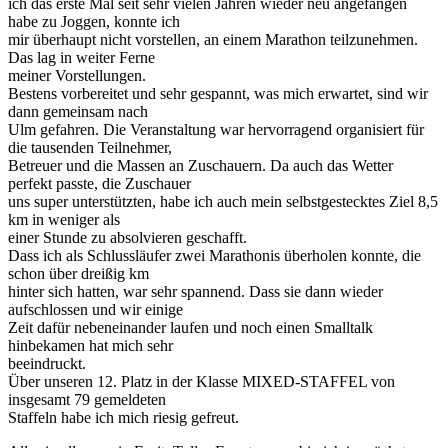
ich das erste Mal seit sehr vielen Jahren wieder neu angefangen
habe zu Joggen, konnte ich
mir überhaupt nicht vorstellen, an einem Marathon teilzunehmen.
Das lag in weiter Ferne
meiner Vorstellungen.
Bestens vorbereitet und sehr gespannt, was mich erwartet, sind wir
dann gemeinsam nach
Ulm gefahren. Die Veranstaltung war hervorragend organisiert für
die tausenden Teilnehmer,
Betreuer und die Massen an Zuschauern. Da auch das Wetter
perfekt passte, die Zuschauer
uns super unterstützten, habe ich auch mein selbstgestecktes Ziel 8,5
km in weniger als
einer Stunde zu absolvieren geschafft.
Dass ich als Schlussläufer zwei Marathonis überholen konnte, die
schon über dreißig km
hinter sich hatten, war sehr spannend. Dass sie dann wieder
aufschlossen und wir einige
Zeit dafür nebeneinander laufen und noch einen Smalltalk
hinbekamen hat mich sehr
beeindruckt.
Über unseren 12. Platz in der Klasse MIXED-STAFFEL von
insgesamt 79 gemeldeten
Staffeln habe ich mich riesig gefreut.