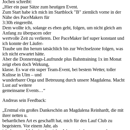
Jochen schreibt:
„Hier ein paar Sätze zum heutigen Event.
Zum Start habe ich mich im Startblock "B" ziemlich vorne in der
Nähe des PaceMakers für
3:30h eingereiht.
Dem wollte ich, solange es eben geht, folgen, um nicht gleich am
Anfang zu überpacen oder
wertvolle Zeit zu verlieren. Der PaceMaker lief super konstant und
ich konnte der Läufer-
Traube um ihn herum tatsächlich bis zur Wechselzone folgen, was
ich nicht erwartet hätte.
Aber die Donnerstags-Laufrunde plus Bahntraining 1x im Monat
zeigt eben doch Wirkung,
klasse. Es war ein super Team-Event, bei bestem Wetter, toller
Kulisse in Ulm – und
wunderbarer Orga und Betreuung durch unsere Magdalena. Macht
Lust auf weitere
gemeinsame Events…“
Andreas sein Feedback:
„Erstmal ein großes Dankeschön an Magdalena Reinhardt, die mit
ihrer netten u.
beharrlichen Art es geschafft hat, mich für den Lauf Club zu
begeistern. Vor einem Jahr, als