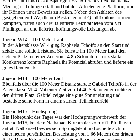
Am 15. Juni fand das diesjährige LAV & Friends Leichtathletik-
Meeting in Tübingen statt und bot den Athleten eine Plattform, um
ihr Können unter Beweis zu stellen. Neben den Athleten des
gastgebenden LAV, die um Bestzeiten und Qualifikationsnormen
kämpften, traten auch drei talentierte Leichtathleten vom VfL
Pfullingen an und lieferten hoffnungsvolle Leistungen ab.
Jugend W14 – 100 Meter Lauf
In der Altersklasse W14 ging Raphaela Tchoffo an den Start und
zeigte eine solide Leistung. Sie belegte im 100 Meter Lauf den
siebten Platz mit einer Zeit von 14,85 Sekunden. Trotz starker
Konkurrenz konnte Raphaela ihr Potenzial abrufen und lieferte ein
gutes Rennen ab.
Jugend M14 – 100 Meter Lauf
Ebenfalls über die 100 Meter Distanz startete Gabriel Tchoffo in der
Altersklasse M14. Mit einer Zeit von 14,46 Sekunden erreichte er
den dritten Platz. Gabriel zeigte eine gute Sprintleistung und
bestätigte seine Form in einem starken Teilnehmerfeld.
Jugend M15 – Hochsprung
Ein Höhepunkt des Tages war der Hochsprungwettbewerb der
Jugend M15, bei dem Nathanael Kirchmaier vom VfL Pfullingen
antrat. Nathanael bewies sein Sprungtalent und sicherte sich mit
einer neuen persönlichen Bestleistung von 1,66 Metern den dritten
Platz. Dieser Erfolg ist ein großer Schritt nach vorne in seiner