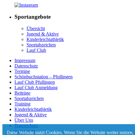
Sportangebote
Übersicht
Jugend & Aktive
Kinderleichtathletik
Sportabzeichen
Lauf Club
Impressum
Datenschutz
Termine
Schönbuchstation – Pfullingen
Lauf Club Pfullingen
Lauf Club Anmeldung
Beiträge
Sportabzeichen
Training
Kinderleichtathletik
Jugend & Aktive
Über Uns
Datenschutz
Impressum
Diese Website nutzt Cookies. Wenn Sie die Website weiter nutzen,